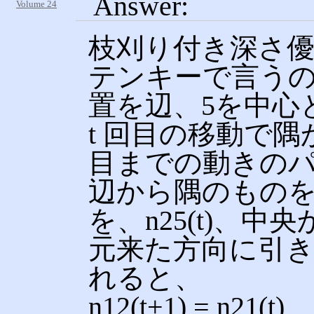
Answer:
Volume 24
枝刈り付き深さ
テンキーで言うの1
置を辺、5を中心
t 回目の移動で
目までの動きのパタ
辺から隅のものを、
を、n25(t)、中
元来た方向に引
れると、
n12(t+1) = n21(t)