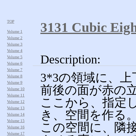
TOP
3131 Cubic Eigh
Volume 1
Volume 2
Volume 3
Volume 4
Description:
Volume 5
Volume 6
Volume 7
3*3の領域に、
Volume 8
Volume 9
前後の面が赤の
Volume 10
Volume 11
ここから、指定
Volume 12
Volume 13
き、空間を作る
Volume 14
Volume 15
この空間に、隣
Volume 16
Volume 17