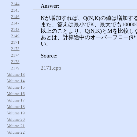
2144
Answer:
2145
2146
Nが増加すれば、Q(N,K)の値は増加す
2147
また、答えは最小でK、最大でも10000000
2148
以上のことより、Q(N,K)とMを比
2149
あとは、計算途中のオーバーフロー(9*10
2171
い。
2173
Source:
2174
2178
2171.cpp
2179
Volume 13
Volume 14
Volume 15
Volume 16
Volume 17
Volume 18
Volume 19
Volume 20
Volume 21
Volume 22