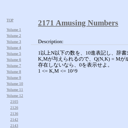
TOP
2171 Amusing Numbers
Volume 1
Volume 2
Description:
Volume 3
Volume 4
1以上N以下の数を、10進表記し、辞書
Volume 5
K,Mが与えられるので、Q(N,K) = 
Volume 6
存在しないなら、0を表示せよ。
Volume 7
1 <= K,M <= 10^9
Volume 8
Volume 9
Volume 10
Volume 11
Volume 12
2105
2126
2136
2142
2143