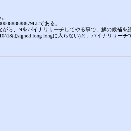
る。
0888888879LLである。
較しながら、Nをバイナリサーチしてやる事で、解の候補を
^18はsigned long longに入らない)と、バイ