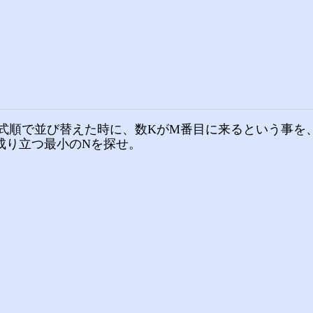
式順で並び替えた時に、数KがM番目に来るという事を、Q(
Mが成り立つ最小のNを探せ。